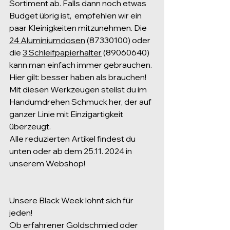
Sortiment ab. Falls dann noch etwas 
Budget übrig ist,  empfehlen wir ein 
paar Kleinigkeiten mitzunehmen. Die 
24 Aluminiumdosen
 (87330100) oder 
die 
3 Schleifpapierhalter
 (89060640) 
kann man einfach immer gebrauchen. 
Hier gilt: besser haben als brauchen!
Mit diesen Werkzeugen stellst du im 
Handumdrehen Schmuck her, der auf 
ganzer Linie mit Einzigartigkeit 
überzeugt.
Alle reduzierten Artikel findest du 
unten oder ab dem 25.11. 2024 in 
unserem Webshop!
Unsere Black Week lohnt sich für 
jeden!
Ob erfahrener Goldschmied oder 