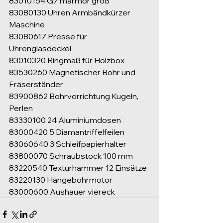
83010154 G7 marmor groß
83080130 Uhren Armbändkürzer 
Maschine
83080617 Presse für 
Uhrenglasdeckel
83010320 Ringmaß für Holzbox
83530260 Magnetischer Bohr und 
Fräserständer
83900862 Bohrvorrichtung Kugeln, 
Perlen
83330100 24 Aluminiumdosen
83000420 5 Diamantriffelfeilen
83060640 3 Schleifpapierhalter
83800070 Schraubstock 100 mm
83220540 Texturhammer 12 Einsätze
83220130 Hängebohrmotor
83000600 Aushauer viereck