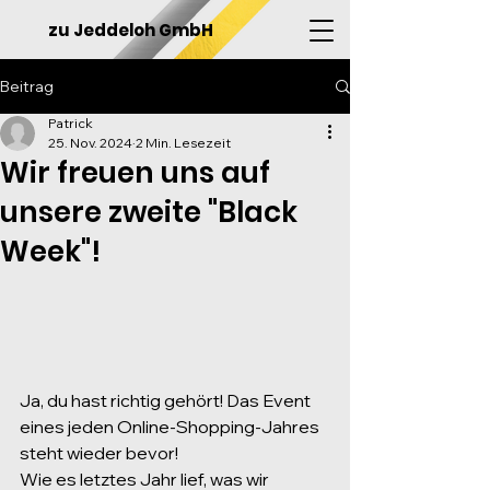
zu Jeddeloh GmbH
Beitrag
Patrick
25. Nov. 2024
2 Min. Lesezeit
Wir freuen uns auf
unsere zweite "Black
Week"!
Ja, du hast richtig gehört! Das Event 
eines jeden Online-Shopping-Jahres 
steht wieder bevor!
Wie es letztes Jahr lief, was wir 