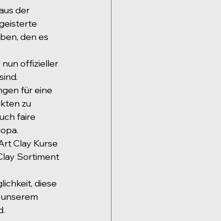
aus der 
geisterte 
ben, den es 
nun offizieller 
sind.
gen für eine 
kten zu 
uch faire 
ropa.
Art Clay Kurse 
Clay Sortiment 
chkeit, diese 
n unserem 
d.