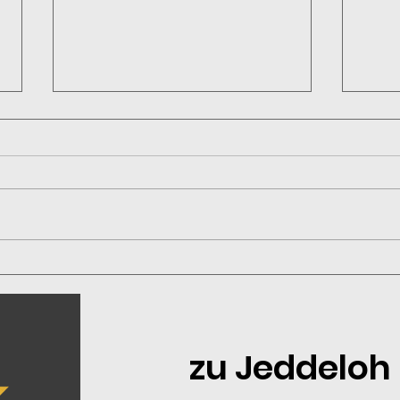
Wir suchen dich!
Rück
erfo
Jed
zu Jeddelo