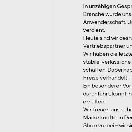
In unzähligen Gespr
Branche wurde uns i
Anwenderschaft. Und
verdient.
Heute sind wir desha
Vertriebspartner un
Wir haben die letzt
stabile, verlässlic
schaffen. Dabei hab
Preise verhandelt –
Ein besonderer Vorte
durchführt, könnt i
erhalten.
Wir freuen uns sehr
Marke künftig in De
Shop vorbei – wir s