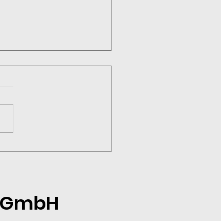
blick auf ein
lgreiches Jahr bei zu
deloh
h GmbH