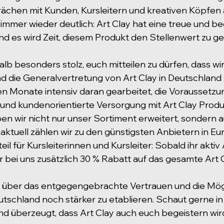
ächen mit Kunden, Kursleitern und kreativen Köpfen 
mmer wieder deutlich: Art Clay hat eine treue und be
 es wird Zeit, diesem Produkt den Stellenwert zu ge
lb besonders stolz, euch mitteilen zu dürfen, dass wir 
d die Generalvertretung von Art Clay in Deutschland 
en Monate intensiv daran gearbeitet, die Voraussetzun
he und kundenorientierte Versorgung mit Art Clay Produ
en wir nicht nur unser Sortiment erweitert, sondern a
 aktuell zählen wir zu den günstigsten Anbietern in Eu
il für Kursleiterinnen und Kursleiter: Sobald ihr aktiv 
hr bei uns zusätzlich 30 % Rabatt auf das gesamte Art 
 über das entgegengebrachte Vertrauen und die Mögli
utschland noch stärker zu etablieren. Schaut gerne i
ind überzeugt, dass Art Clay auch euch begeistern wir